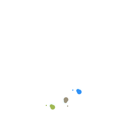
Έχεις μια ιδέα; Εμείς θα τη
μετατρέψουμε σε online
εμπειρία.
Ας σχεδιάσουμε μαζί το επόμενο ψηφιακό σου βήμα.
Κλείσε Μια Δωρεάν Συνάντηση